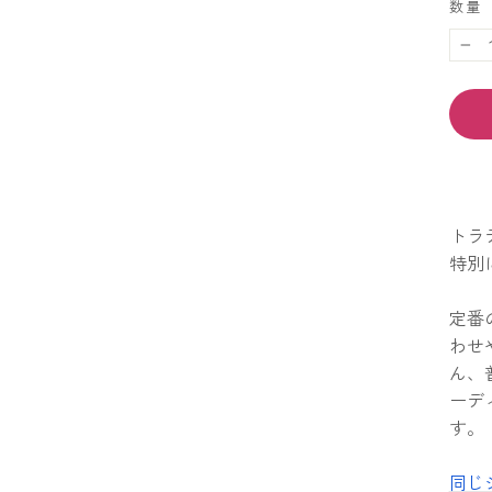
数量
−
トラ
特別
定番
わせ
ん、
ーデ
す。
同じ