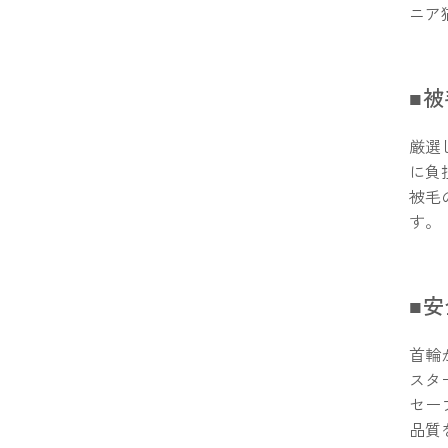
ニア
■
厳選
に負
被毛
す。
■
首輪
スタ
セー
品質