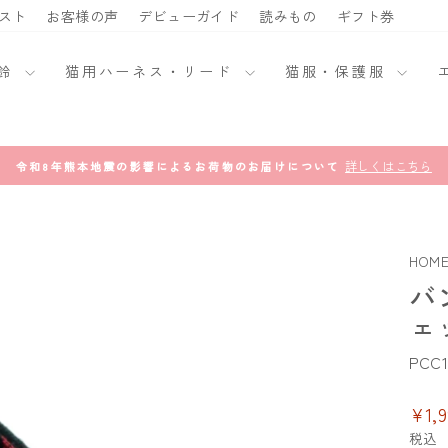
スト
お客様の声
デビューガイド
読みもの
ギフト券
・鈴
猫用ハーネス・リード
猫服・保護服
詳しくはこちら
令和8年熊本地震の影響によるお荷物のお届けについて
ス
ラ
イ
ド
シ
ョ
ー
HOM
を
一
バ
時
停
ェ
止
PCC1
通
¥1,9
常
税込