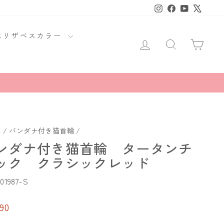
Instagram
Facebook
YouTube
X
エリザベスカラー
ログイン
商品・読み
カー
E
/
バンダナ付き猫首輪
/
ンダナ付き猫首輪 タータンチ
ック クラシックレッド
01987-S
90