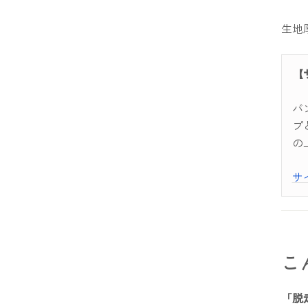
生地
【
バ
プ
の
サ
こ
「脱