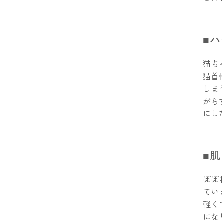
■
猫ち
猫首
しま
がら
にし
■
ぽぽ
てい
軽く
にな