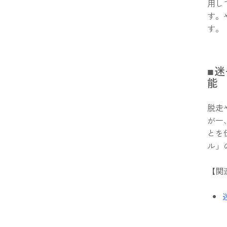
用し
す。
す。
■
能
脱走
が一
とを
ル」
【関