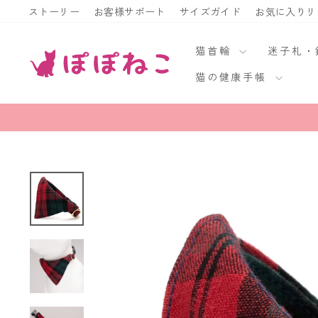
ス
ストーリー
お客様サポート
サイズガイド
お気に入りリ
キ
ッ
猫首輪
迷子札
プ
猫の健康手帳
す
る