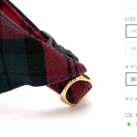
価
格
SIZE
バ
バ
オプ
鈴
サイ