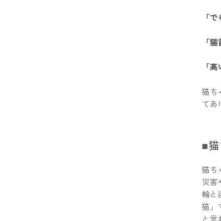
「で
「猫
「高
猫ち
てあ
■
猫ち
災害
輪と
猫」
と言