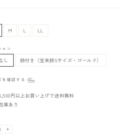
M
L
LL
ション
なし
鈴付き（宝来鈴Sサイズ・ゴールド）
ズを確認する
5,500円以上お買い上げで送料無料
在庫あり
+