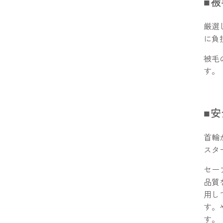
■
厳選
に負
被毛
す。
■
首輪
スタ
セー
品質
用し
す。
す。