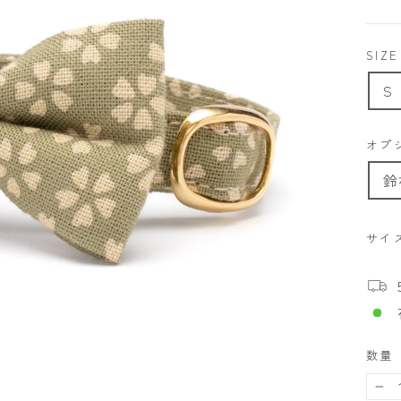
価
格
SIZE
S
オプ
鈴
サイ
数量
−