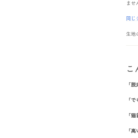
ませ
同じ
生地
こ
「脱
「で
「猫
「高