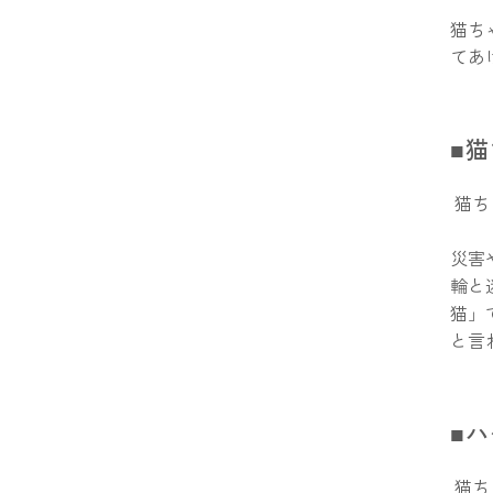
猫ち
てあ
■
猫ち
災害
輪と
猫」
と言
■
猫ち