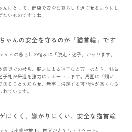
ゃんにとって、健康で安全な暮らしを過ごせるようにし
げたいものですよね。
猫ちゃんの安全を守るのが「猫首輪」です
ゃんとの暮らしの悩みに「脱走・迷子」があります。
や震災での被災、脱走による迷子など万一のとき、猫首
迷子札が帰還を強力にサポートします。周囲に「飼い
であることを知らせ、無事に帰還する可能性が高くなる
われています。
ハゲにくく、嫌がりにくい、安全な猫首輪
ゃんは皮膚や被毛、触覚がとてもデリケート。