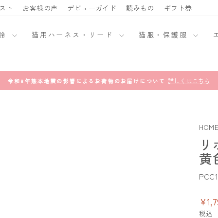
スト
お客様の声
デビューガイド
読みもの
ギフト券
・鈴
猫用ハーネス・リード
猫服・保護服
詳しくはこちら
令和8年熊本地震の影響によるお荷物のお届けについて
ス
ラ
イ
ド
シ
ョ
ー
HOM
を
一
リ
時
停
黄
止
PCC1
通
¥1,7
常
税込