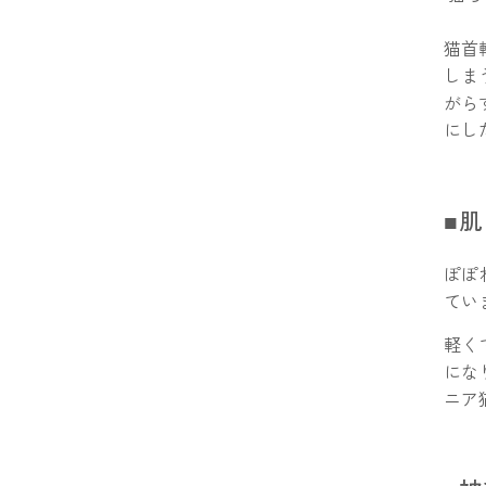
猫首
しま
がら
にし
■
ぽぽ
てい
軽く
にな
ニア