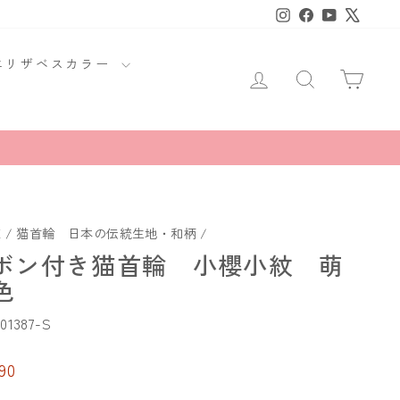
Instagram
Facebook
YouTube
X
エリザベスカラー
ログイン
商品・読み
カー
E
/
猫首輪 日本の伝統生地・和柄
/
ボン付き猫首輪 小櫻小紋 萌
色
01387-S
90