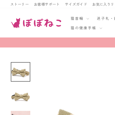
ス
ストーリー
お客様サポート
サイズガイド
お気に入りリ
キ
ッ
猫首輪
迷子札
プ
猫の健康手帳
す
る