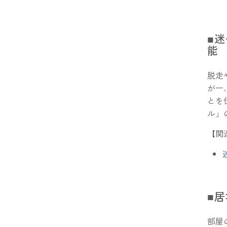
■
能
脱走
が一
とを
ル」
【関
■
部屋