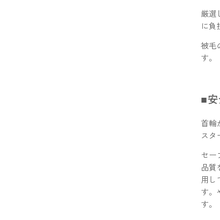
厳選
に負
被毛
す。
■
首輪
スタ
セー
品質
用し
す。
す。