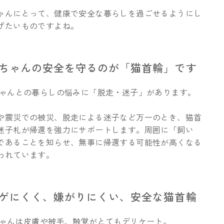
ゃんにとって、健康で安全な暮らしを過ごせるようにし
げたいものですよね。
猫ちゃんの安全を守るのが「猫首輪」です
ゃんとの暮らしの悩みに「脱走・迷子」があります。
や震災での被災、脱走による迷子など万一のとき、猫首
迷子札が帰還を強力にサポートします。周囲に「飼い
であることを知らせ、無事に帰還する可能性が高くなる
われています。
ハゲにくく、嫌がりにくい、安全な猫首輪
ゃんは皮膚や被毛、触覚がとてもデリケート。