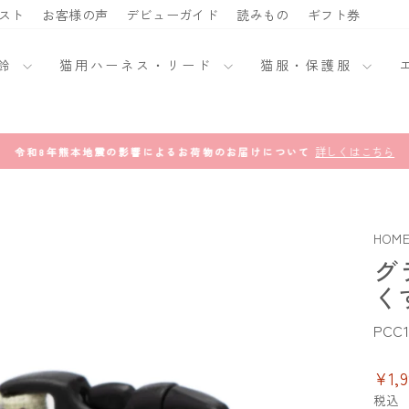
スト
お客様の声
デビューガイド
読みもの
ギフト券
・鈴
猫用ハーネス・リード
猫服・保護服
詳しくはこちら
令和8年熊本地震の影響によるお荷物のお届けについて
ス
ラ
イ
ド
シ
ョ
ー
HOM
を
一
グ
時
停
く
止
PCC1
通
¥1,9
常
税込