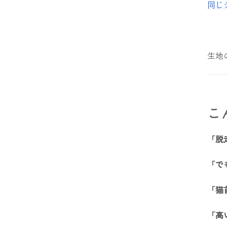
同じ
生地
こ
「脱
「で
「猫
「高