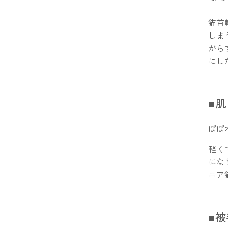
猫首
しま
がら
にし
■
ぽぽ
軽く
にな
ニア
■