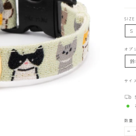
価
格
SIZE
S
オプ
鈴
サイ
数量
−