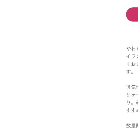
やわ
イラ
くお
す。
通気
リケ
り。
すす
数量