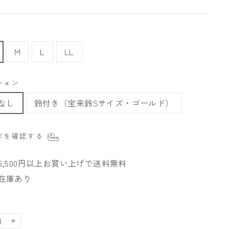
M
L
LL
ション
なし
鈴付き（宝来鈴Sサイズ・ゴールド）
ズを確認する
5,500円以上お買い上げで送料無料
在庫あり
+