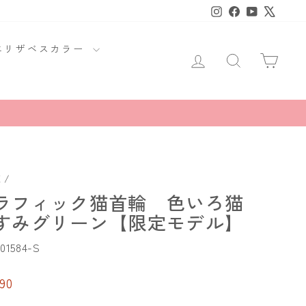
Instagram
Facebook
YouTube
X
エリザベスカラー
ログイン
商品・読み
カー
E
/
ラフィック猫首輪 色いろ猫
すみグリーン【限定モデル】
01584-S
90