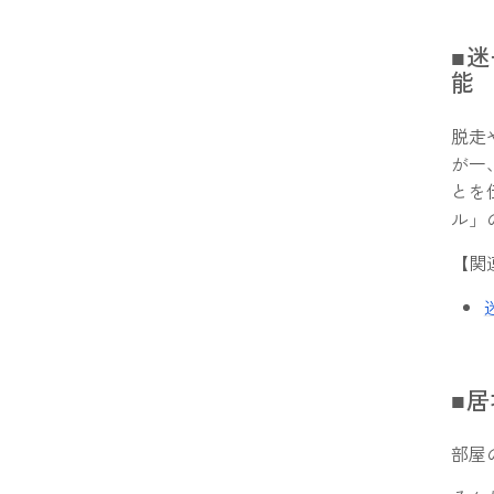
■
能
脱走
が一
とを
ル」
【関
■
部屋