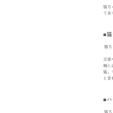
猫ち
てあ
■
猫ち
災害
輪と
猫」
と言
■
猫ち