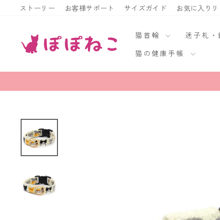
ス
ストーリー
お客様サポート
サイズガイド
お気に入りリ
キ
ッ
猫首輪
迷子札
プ
猫の健康手帳
す
る