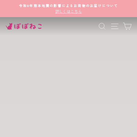
ス
ご注文商品合計5,500円以上で配送料無料
キ
ス
ラ
ッ
イ
ド
ぽ
ナビゲ
商品・読み
カ
プ
シ
ョ
す
ぽ
ー
を
る
一
ね
時
停
こ
止
公
式
オ
ン
ラ
イ
ン